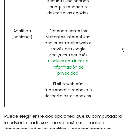
seguirá funcionando
aunque rechace o
descarte las cookies.
Analítica
Entienda cómo los
_g
(opcional)
visitantes interactúan
_ga
con nuestro sitio web a
_g
través de Google
_gac
Analytics. Leer más
Cookies analíticas e
información de
privacidad.
El sitio web aún
funcionará si rechaza o
descarta estas cookies.
Puede elegir entre dos opciones: que su computadora
le advierta cada vez que se envía una cookie o
desactivar todas las cookies. Cada navegador es