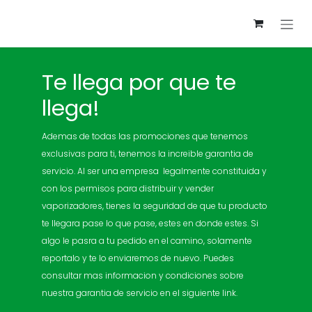
Ir al contenido
Te llega por que te
llega!
Ademas de todas las promociones que tenemos
exclusivas para ti, tenemos la increible garantia de
servicio. Al ser una empresa legalmente constituida y
con los permisos para distribuir y vender
vaporizadores, tienes la seguridad de que tu producto
te llegara pase lo que pase, estes en donde estes. Si
algo le pasra a tu pedido en el camino, solamente
reportalo y te lo enviaremos de nuevo. Puedes
consultar mas informacion y condiciones sobre
nuestra garantia de servicio en el siguiente link.