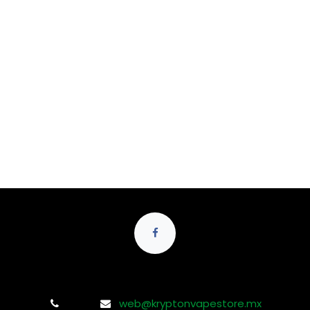
web@kryptonvapestore.mx