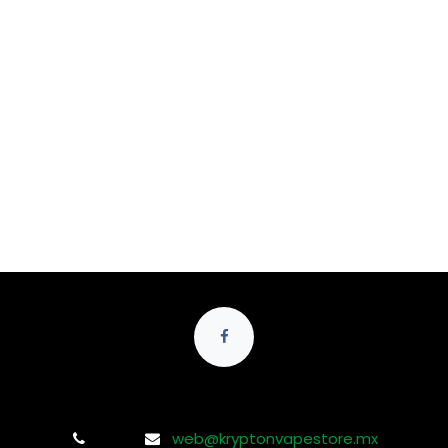
web@kryptonvapestore.mx