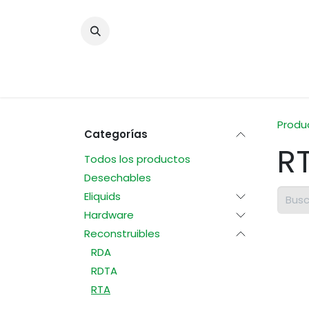
Ir al contenido
Inicio
Ti
Produ
Categorías
R
Todos los productos
Desechables
Eliquids
Hardware
Reconstruibles
RDA
RDTA
RTA