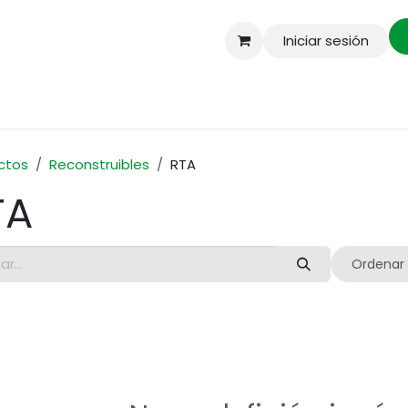
Iniciar sesión
enda
Envios a domicilio mismo dia
Mayoreo
ctos
Reconstruibles
RTA
TA
Ordenar 