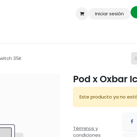
Iniciar sesión
enda
Envios a domicilio mismo dia
Mayoreo
Switch 35K
Pod x Oxbar I
Este producto ya no está
Términos y
condiciones